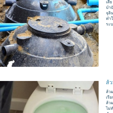
เสีย
บำบ
จุลิ
ทำใ
ระบ
ส้
ส้ว
เรี
ส้ว
ไม่