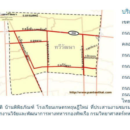
บร
เขต
ถนน
คลอ
ถนน
ถน
ถนน
ถน
ถนน
ไทย
าติ
บ้านพิพิธภัณฑ์ โรงเรียนเกษตรทฤษฎีใหม่ ที่ประสานงานชมรม
ักงานวิจัยและพัฒนาการทางทหารกองทัพเรือ กรมวิทยาศาสตร์ทห