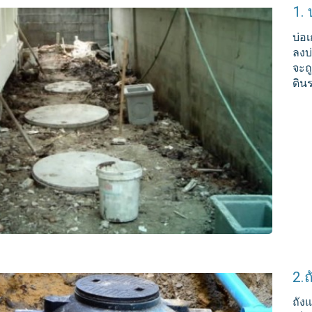
1. 
บ่อเ
ลงบ่
จะถ
ดิน
2.ถ
ถัง