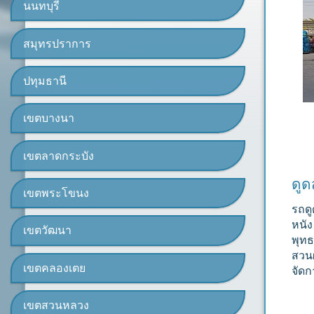
นนทบุรี
สมุทรปราการ
ปทุมธานี
เขตบางนา
เขตลาดกระบัง
ดูด
เขตพระโขนง
รถดู
หนั
เขตวัฒนา
พุท
สวน
เขตคลองเตย
จัดก
เขตสวนหลวง