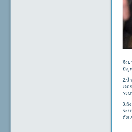
จึงม
ปัญ
2.น้
เจอจ
ระบา
3.ถั
ระบา
ถังแ