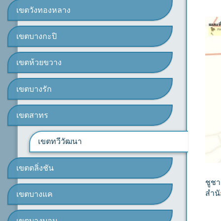
เขตวังทองหลาง
เขตบางกะปิ
เขตห้วยขวาง
เขตบางรัก
เขตสาทร
เขตทวีวัฒนา
เขตตลิ่งชัน
ชูช
สำน
เขตบางแค
เขตบางบอน