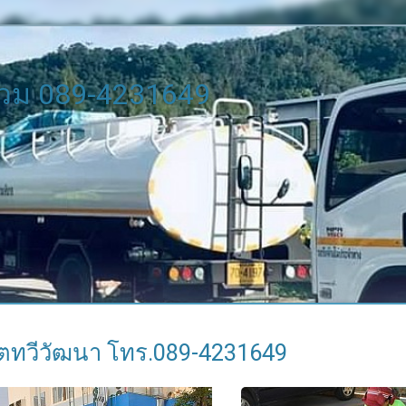
้วม 089-4231649
ตทวีวัฒนา โทร.089-4231649