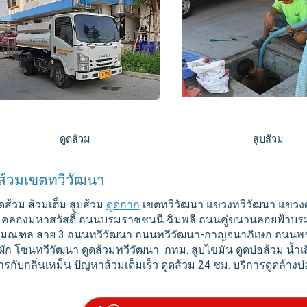
ดูดส้วม
สูบส้วม
ส้วมเขตทวีวัฒนา
ดส้วม ส้วมเต็ม สูบส้วม
ดูดกาก
เขตทวีวัฒนา แขวงทวีวัฒนา แขว
ง
คลองมหาสวัสดิ์ ถนนบรมราชชนนี ฉิมพลี
ถนนคู่ขนานลอยฟ้าบร
ธมณฑล สาย 3
ถนนทวีวัฒนา ถนนทวีวัฒนา-กาญจนาภิเษก
ถนนพร
ผัก
โซน
ทวีวัฒนา
ดูดส้วม
ทวีวัฒนา
กทม. สูบไขมัน ดูดบ่อส้วม น้ำเ
ารกับกลิ่นเหม็น ปัญหาส้วมเต็มเร็ว ดูดส้วม 24 ชม. บริการดูดล้าง