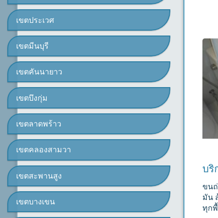
เขตประเวศ
เขตมีนบุรี
เขตคันนายาว
เขตบึงกุ่ม
เขตลาดพร้าว
เขตคลองสามวา
บริ
เขตสะพานสูง
ขนถ่
มัน 
เขตบางเขน
ทุกพ