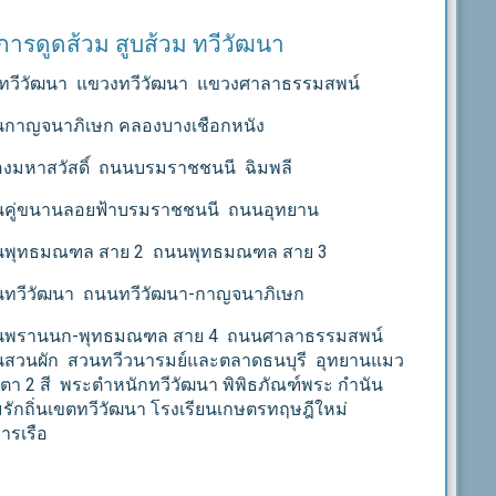
ิการดูดส้วม สูบส้วม ทวีวัฒนา
ทวีวัฒนา แขวงทวีวัฒนา
แขวงศาลาธรรมสพน์
กาญจนาภิเษก คลองบางเชือกหนัง
งมหาสวัสดิ์
ถนนบรมราชชนนี ฉิมพลี
คู่ขนานลอยฟ้าบรมราชชนนี ถนนอุทยาน
นพุทธมณฑล สาย 2 ถนนพุทธมณฑล สาย 3
ทวีวัฒนา ถนนทวีวัฒนา-กาญจนาภิเษก
นพรานนก-พุทธมณฑล สาย 4 ถนนศาลาธรรมสพน์
สวนผัก สวนทวีวนารมย์และตลาดธนบุรี อุทยานแมว
ตา 2 สี พระตำหนักทวีวัฒนา พิพิธภัณฑ์พระ กำนัน
รักถิ่นเขตทวีวัฒนา โรงเรียนเกษตรทฤษฎีใหม่
ารเรือ