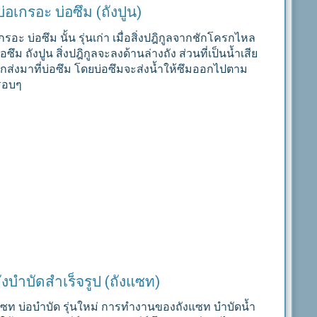
บ่อเกรอะ บ่อซึม (ถังปูน)
กรอะ บ่อซึม นั้น รุ่นเก่า เมื่อสิ่งปฎิกูลจากชักโครกไหล
อซึม ถังปูน สิ่งปฎิกูลจะลงด้านล่างถัง ส่วนที่เป็นน้ำเสีย
ูกส่งมาที่บ่อซึม โดยบ่อซึมจะส่งน้ำให้ซึมออกไปตาม
รอบๆ
ังบำบัดสำเร็จรูป (ถังแซท)
แซท บ่อบำบัด รุ่นใหม่ การทำงานของถังแซท บำบัดน้ำ