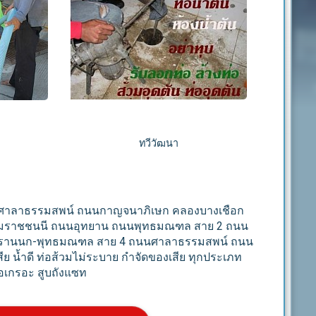
ทวีวัฒนา
งศาลาธรรมสพน์
ถนนกาญจนาภิเษก คลองบางเชือก
มราชชนนี ถนนอุทยาน
ถนนพุทธมณฑล สาย 2 ถนน
านนก-พุทธมณฑล สาย 4 ถนนศาลาธรรมสพน์ ถนน
สีย น้ำดี ท่อส้วมไม่ระบาย กำจัดของเสีย ทุกประเภท
บ่อเกรอะ สูบถังแซท