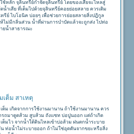
 ใช้หลัก จุลินทรีย์กำจัดจุลินทรีย์ โดยของเสียจะไหลสู่
ัดน้ำเสีย ที่เต็มไปด้วยจุลินทรีย์คอยย่อยสลาย ควรเติม
นทรีย์ ไบโอนิค บ่อยๆ เพื่อช่วยการย่อยสลายสิ่งปฎิกูล
ห้ไม่มีกลิ่นส่วน น้ำที่ผ่านการบำบัดแล้วจะถูกส่ง ไปท่อ
ายน้ำสาธารณะ
วมเต็ม สาเหตุ
มเต็ม เกิดจากการใช้งานมานาน ถ้าใช้งานมานาน ควร
ยกรถมาดูดส้วม สูบส้วม ถังแซท บ่อปูนออก แต่ถ้าเกิด
มเต็มไว จากน้ำใต้ดินไหลเข้าบ่อส้วม ฝนตกน้ำระบาย
ทัน ท่อน้ำไม่ระบายออก ถ้าไม่ใช่อุดตันจากขยะหรือสิ่ง